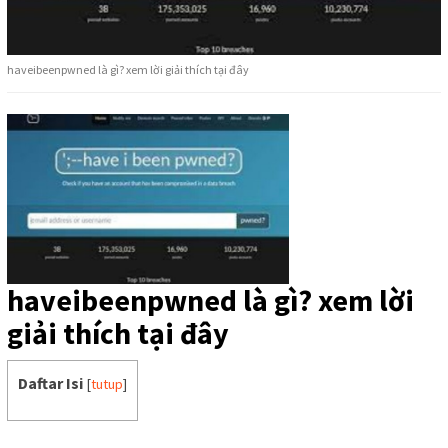
haveibeenpwned là gì? xem lời giải thích tại đây
haveibeenpwned là gì? xem lời
giải thích tại đây
Daftar Isi
[
tutup
]