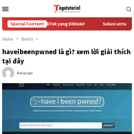
Skip
Mobile
to
Menu
content
Mengatasi Akun TikTok yang Diblokir
Special Content
Solusi untuk Akun Ti
Home
Berita
haveibeenpwned là gì? xem lời giải thích
tại đây
BangJago