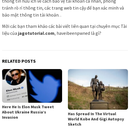
thông tin hữu ích về cách bảo vệ tài khoản cá nhân, phòng
tránh rò rỉ thông tin, các trang web tin cậy để bạn xác minh và
bảo mật thông tin tài khoản. .
Mời các bạn tham khảo các bài viết liên quan tại chuyên mục Tài
liệu của
jagotutorial.com
, haveibeenpwned là gì?
RELATED POSTS
Here He Is Elon Musk Tweet
About Ukraine Russia’s
Has Spread In The Virtual
Invasion
World Kobe And Gigi Autopsy
Sketch