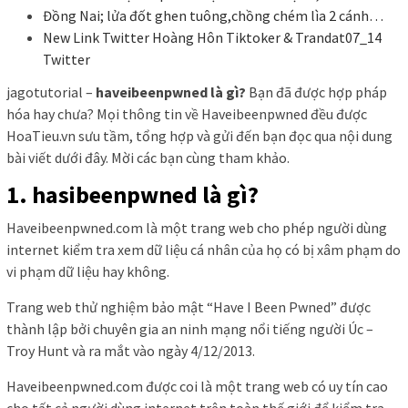
Đồng Nai; lửa đốt ghen tuông,chồng chém lìa 2 cánh…
New Link Twitter Hoàng Hôn Tiktoker & Trandat07_14
Twitter
jagotutorial –
haveibeenpwned là gì?
Bạn đã được hợp pháp
hóa hay chưa? Mọi thông tin về Haveibeenpwned đều được
HoaTieu.vn sưu tầm, tổng hợp và gửi đến bạn đọc qua nội dung
bài viết dưới đây. Mời các bạn cùng tham khảo.
1. hasibeenpwned là gì?
Haveibeenpwned.com là một trang web cho phép người dùng
internet kiểm tra xem dữ liệu cá nhân của họ có bị xâm phạm do
vi phạm dữ liệu hay không.
Trang web thử nghiệm bảo mật “Have I Been Pwned” được
thành lập bởi chuyên gia an ninh mạng nổi tiếng người Úc –
Troy Hunt và ra mắt vào ngày 4/12/2013.
Haveibeenpwned.com được coi là một trang web có uy tín cao
cho tất cả người dùng internet trên toàn thế giới để kiểm tra