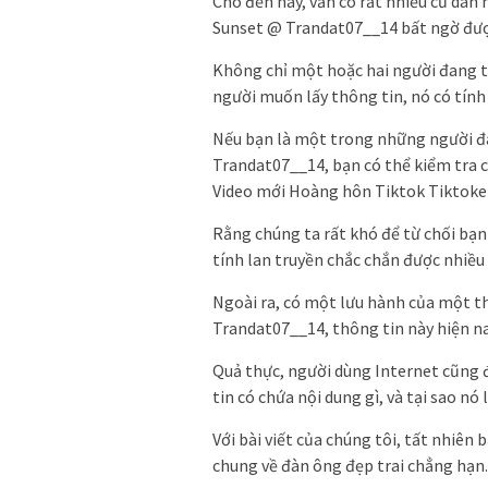
Cho đến nay, vẫn có rất nhiều cư dân
Sunset @ Trandat07__14 bất ngờ được
Không chỉ một hoặc hai người đang t
người muốn lấy thông tin, nó có tính 
Nếu bạn là một trong những người đ
Trandat07__14, bạn có thể kiểm tra c
Video mới Hoàng hôn Tiktok Tiktok
Rằng chúng ta rất khó để từ chối bạn 
tính lan truyền chắc chắn được nhiều 
Ngoài ra, có một lưu hành của một t
Trandat07__14, thông tin này hiện n
Quả thực, người dùng Internet cũng đ
tin có chứa nội dung gì, và tại sao nó
Với bài viết của chúng tôi, tất nhiên
chung về đàn ông đẹp trai chẳng hạn.