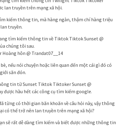
 mạng tìm kiếm thông tin Twilight Tiktok Tiktoker
 lan truyền trên mạng xã hội.
ìm kiếm thông tin, mà hàng ngàn, thậm chí hàng triệu
lan truyền.
ang tìm kiếm thông tin về Tiktok Tiktok Sunset @
ủa chúng tôi sau.
er Hoàng hôn @ Trandat07__14
bè, nếu nói chuyện hoặc liên quan đến một cái gì đó có
giới săn đón.
hông tin từ Sunset Tiktok Tiktoker Sunset @
ay được hầu hết các công cụ tìm kiếm google.
ã từng có thời gian băn khoăn về câu hỏi này, vậy thông
 lại có thể trở nên lan truyền trên mạng xã hội?
 bạn sẽ rất dễ dàng tìm kiếm và biết được những thông tin