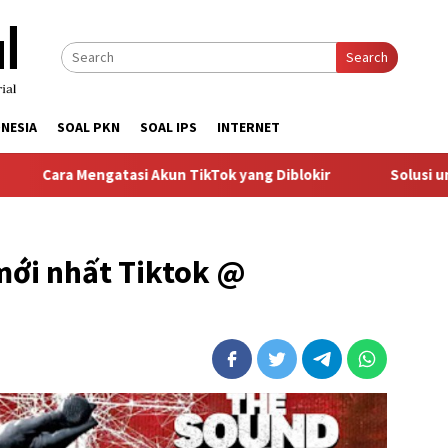
Search
NESIA
SOAL PKN
SOAL IPS
INTERNET
ngatasi Akun TikTok yang Diblokir
Solusi untuk Akun Tik
mới nhất Tiktok @