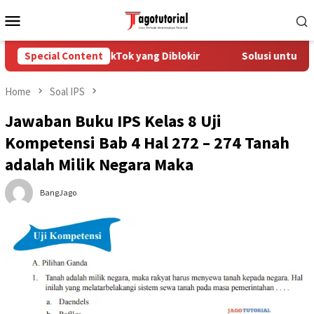
Skip
Mobile
to
Menu
content
 Mengatasi Akun TikTok yang Diblokir
Special Content
Solusi untuk Akun 
Home
Soal IPS
Jawaban Buku IPS Kelas 8 Uji
Kompetensi Bab 4 Hal 272 – 274 Tanah
adalah Milik Negara Maka
BangJago