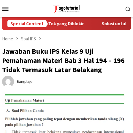
Skip
Mobile
to
Menu
content
 Mengatasi Akun TikTok yang Diblokir
Special Content
Solusi untuk Akun 
Home
Soal IPS
Jawaban Buku IPS Kelas 9 Uji
Pemahaman Materi Bab 3 Hal 194 – 196
Tidak Termasuk Latar Belakang
BangJago