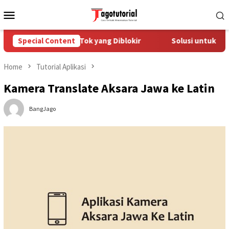
Skip
Mobile
to
Menu
content
Mengatasi Akun TikTok yang Diblokir
Special Content
Solusi untuk Akun T
Home
Tutorial Aplikasi
Kamera Translate Aksara Jawa ke Latin
BangJago