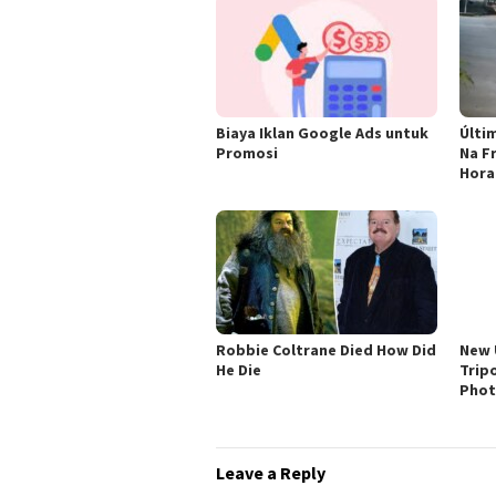
Biaya Iklan Google Ads untuk
Últi
Promosi
Na F
Hora
Robbie Coltrane Died How Did
New 
He Die
Trip
Phot
Leave a Reply