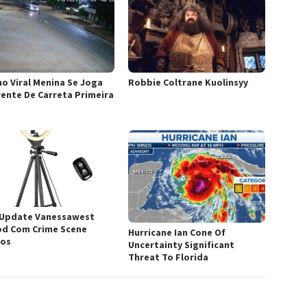
mo Viral Menina Se Joga
Robbie Coltrane Kuolinsyy
rente De Carreta Primeira
Update Vanessawest
od Com Crime Scene
Hurricane Ian Cone Of
os
Uncertainty Significant
Threat To Florida