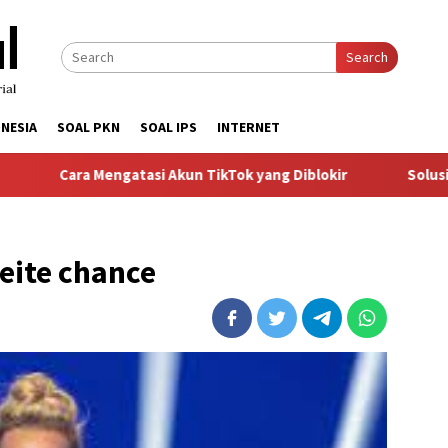
Search
NESIA
SOAL PKN
SOAL IPS
INTERNET
Cara Mengatasi Akun TikTok yang Diblokir
Solusi untuk A
eite chance