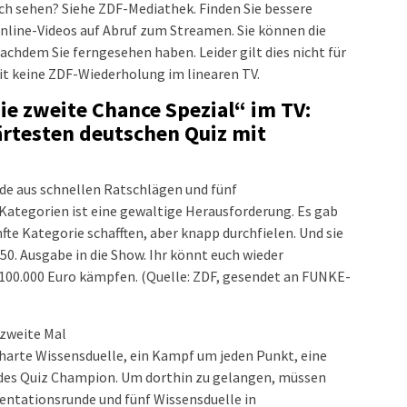
ich sehen? Siehe ZDF-Mediathek. Finden Sie bessere
Online-Videos auf Abruf zum Streamen. Sie können die
chdem Sie ferngesehen haben. Leider gilt dies nicht für
it keine ZDF-Wiederholung im linearen TV.
ie zweite Chance Spezial“ im TV:
rtesten deutschen Quiz mit
nde aus schnellen Ratschlägen und fünf
Kategorien ist eine gewaltige Herausforderung. Es gab
nfte Kategorie schafften, aber knapp durchfielen. Und sie
0. Ausgabe in die Show. Ihr könnt euch wieder
 100.000 Euro kämpfen. (Quelle: ZDF, gesendet an FUNKE-
zweite Mal
arte Wissensduelle, ein Kampf um jeden Punkt, eine
 des Quiz Champion. Um dorthin zu gelangen, müssen
sentationsrunde und fünf Wissensduelle in