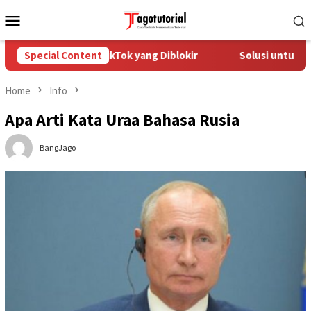
Skip
Mobile
to
Menu
content
engatasi Akun TikTok yang Diblokir
Special Content
Solusi untuk Akun Ti
Home
Info
Apa Arti Kata Uraa Bahasa Rusia
BangJago