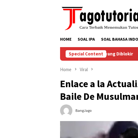
Skip
to
content
HOME
SOAL IPA
SOAL BAHASA INDO
Menyelesaikan Masalah Akun TikTok yang Diblokir
Special Content
Cara 
Home
Viral
Enlace a la Actual
Baile De Musulman
BangJago