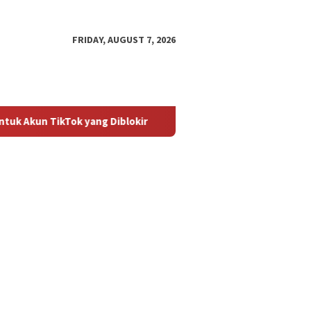
FRIDAY, AUGUST 7, 2026
kTok yang Diblokir
Panduan untuk Mengaktifkan Kembali 