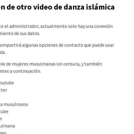
ón de otro video de danza islámica
e el administrador, actualmente solo hay una conexión
imiento de sus datos.
compartirá algunas opciones de contacto que puede usar
da.
aile de mujeres musulmanas sin censura, y también
ntes a continuación.
youtube
tter
nza musulmana
tube
n
usulmana
anes