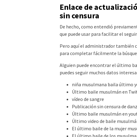
Enlace de actualizaci
sin censura
De hecho, como entendió previament
que puede usar para facilitar el segu
Pero aquí el administrador también 
para completar fácilmente la búsque
Alguien puede encontrar el último b
puedes seguir muchos datos interesa
niña musulmana baila último 
Último baile musulmán en Twi
vídeo de sangre
Publicación sin censura de da
Último baile musulmán en you
Último video de baile musulmá
El último baile de la mujer m
El último baile de los musulm