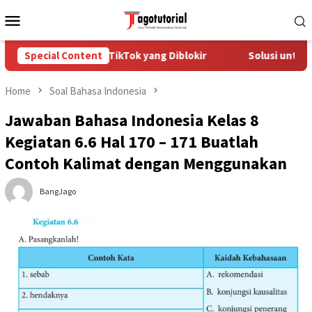
Skip
Mobile
to
Menu
content
ara Mengatasi Akun TikTok yang Diblokir
Special Content
Solusi untuk Ak
Home
Soal Bahasa Indonesia
Jawaban Bahasa Indonesia Kelas 8
Kegiatan 6.6 Hal 170 – 171 Buatlah
Contoh Kalimat dengan Menggunakan
BangJago