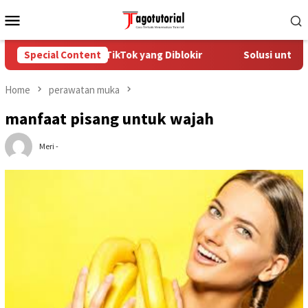
Skip
Mobile
to
Menu
content
a Mengatasi Akun TikTok yang Diblokir
Special Content
Solusi untuk Akun
Home
perawatan muka
manfaat pisang untuk wajah
Meri -