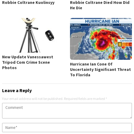
Robbie Coltrane Kuolinsyy
Robbie Coltrane Died How Did
He Die
New Update Vanessawest
Tripod Com Crime Scene
Hurricane Ian Cone Of
Photos
Uncertainty Significant Threat
To Florida
Leave a Reply
Your email address will not be published.
Required fields are marked
*