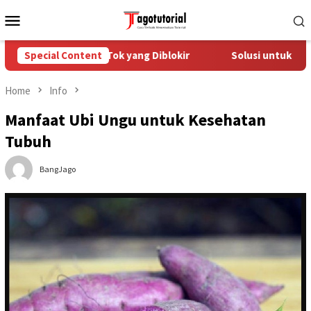
Skip
Mobile
to
Menu
content
gatasi Akun TikTok yang Diblokir
Special Content
Solusi untuk Akun TikT
Home
Info
Manfaat Ubi Ungu untuk Kesehatan
Tubuh
BangJago