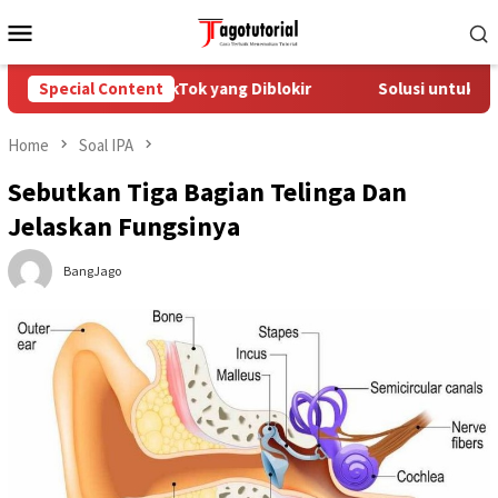
Skip
Mobile
to
Menu
content
 Mengatasi Akun TikTok yang Diblokir
Special Content
Solusi untuk Akun 
Home
Soal IPA
Sebutkan Tiga Bagian Telinga Dan
Jelaskan Fungsinya
BangJago