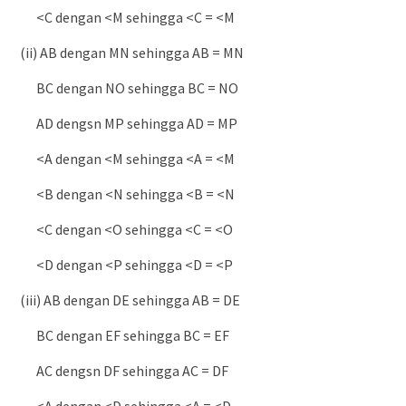
<C dengan <M sehingga <C = <M
(ii) AB dengan MN sehingga AB = MN
BC dengan NO sehingga BC = NO
AD dengsn MP sehingga AD = MP
<A dengan <M sehingga <A = <M
<B dengan <N sehingga <B = <N
<C dengan <O sehingga <C = <O
<D dengan <P sehingga <D = <P
(iii) AB dengan DE sehingga AB = DE
BC dengan EF sehingga BC = EF
AC dengsn DF sehingga AC = DF
<A dengan <D sehingga <A = <D