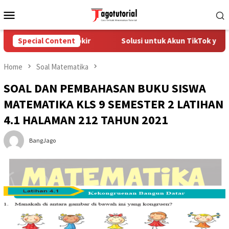
Skip
Mobile
to
Menu
content
k yang Diblokir
Special Content
Solusi untuk Akun TikTok yang Diblokir
Home
Soal Matematika
SOAL DAN PEMBAHASAN BUKU SISWA
MATEMATIKA KLS 9 SEMESTER 2 LATIHAN
4.1 HALAMAN 212 TAHUN 2021
BangJago