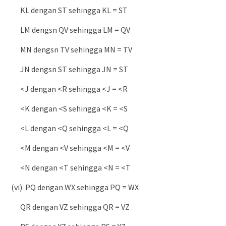
KL dengan ST sehingga KL = ST
LM dengsn QV sehingga LM = QV
MN dengsn TV sehingga MN = TV
JN dengsn ST sehingga JN = ST
<J dengan <R sehingga <J = <R
<K dengan <S sehingga <K = <S
<L dengan <Q sehingga <L = <Q
<M dengan <V sehingga <M = <V
<N dengan <T sehingga <N = <T
(vi) PQ dengan WX sehingga PQ = WX
QR dengan VZ sehingga QR = VZ