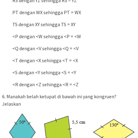
RS dengan YZ sehingga RS = YZ
PT dengan WX sehingga PT = WX
TS dengan XY sehingga TS = XY
<P dengan <W sehingga <P = <W
<Q dengan <V sehingga <Q = <V
<T dengan <X sehingga <T = <X
<S dengan <Y sehingga <S = <Y
<R dengan <Z sehingga <R = <Z
6. Manakah belah ketupat di bawah ini yang kongruen?
Jelaskan