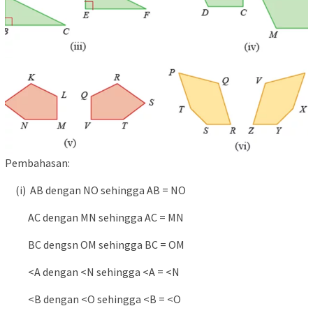
Pembahasan:
(i) AB dengan NO sehingga AB = NO
AC dengan MN sehingga AC = MN
BC dengsn OM sehingga BC = OM
<A dengan <N sehingga <A = <N
<B dengan <O sehingga <B = <O