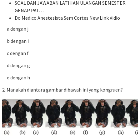
SOAL DAN JAWABAN LATIHAN ULANGAN SEMESTER
GENAP PAT…
Do Medico Anestesista Sem Cortes New Link Vidio
a dengan j
b dengan i
c dengan f
d dengan g
e dengan h
2. Manakah diantara gambar dibawah ini yang kongruen?