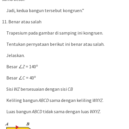
Jadi, kedua bangun tersebut kongruen.”
11. Benar atau salah
Trapesium pada gambar di samping ini kongruen.
Tentukan pernyataan berikut ini benar atau salah.
Jelaskan.
o
Besar ∠
Z
= 140
o
Besar ∠
C
= 40
Sisi
WZ
bersesuaian dengan sisi
CB
Keliling bangun
ABCD
sama dengan keliling
WXYZ
.
Luas bangun
ABCD
tidak sama dengan luas
WXYZ
.