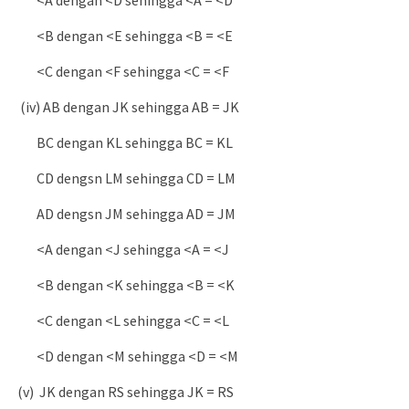
<B dengan <E sehingga <B = <E
<C dengan <F sehingga <C = <F
(iv) AB dengan JK sehingga AB = JK
BC dengan KL sehingga BC = KL
CD dengsn LM sehingga CD = LM
AD dengsn JM sehingga AD = JM
<A dengan <J sehingga <A = <J
<B dengan <K sehingga <B = <K
<C dengan <L sehingga <C = <L
<D dengan <M sehingga <D = <M
(v) JK dengan RS sehingga JK = RS