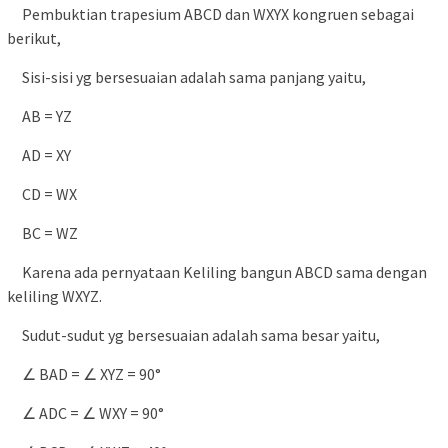
Pembuktian trapesium ABCD dan WXYX kongruen sebagai
berikut,
Sisi-sisi yg bersesuaian adalah sama panjang yaitu,
AB = YZ
AD = XY
CD = WX
BC = WZ
Karena ada pernyataan Keliling bangun ABCD sama dengan
keliling WXYZ.
Sudut-sudut yg bersesuaian adalah sama besar yaitu,
∠ BAD = ∠ XYZ = 90°
∠ ADC = ∠ WXY = 90°