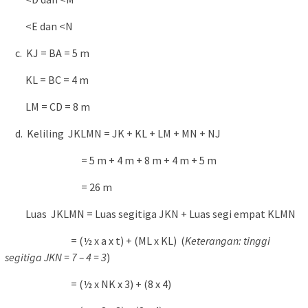
<E dan <N
c. KJ = BA = 5 m
KL = BC = 4 m
LM = CD = 8 m
d. Keliling JKLMN = JK + KL + LM + MN + NJ
= 5 m + 4 m + 8 m + 4 m + 5 m
= 26 m
Luas JKLMN = Luas segitiga JKN + Luas segi empat KLMN
= (½ x a x t) + (ML x KL) (
Keterangan: tinggi
segitiga JKN = 7 – 4 = 3
)
= (½ x NK x 3) + (8 x 4)