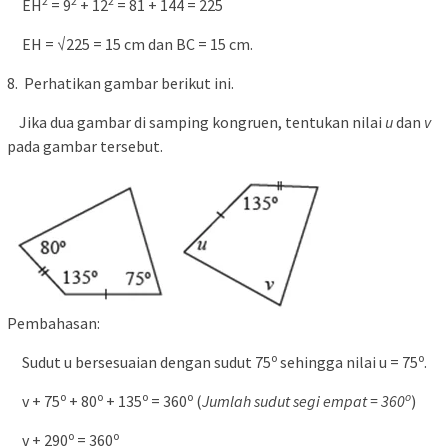
2
2
2
EH
= 9
+ 12
= 81 + 144 = 225
EH = √225 = 15 cm dan BC = 15 cm.
8. Perhatikan gambar berikut ini.
Jika dua gambar di samping kongruen, tentukan nilai
u
dan
v
pada gambar tersebut.
Pembahasan:
o
o
Sudut u bersesuaian dengan sudut 75
sehingga nilai u = 75
.
o
o
o
o
o
v + 75
+ 80
+ 135
= 360
(
Jumlah sudut segi empat = 360
)
o
o
v + 290
= 360