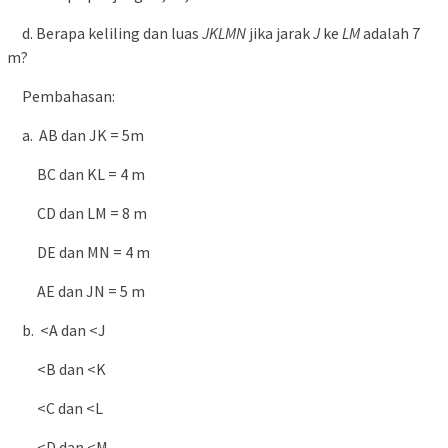
d. Berapa keliling dan luas
JKLMN
jika jarak
J
ke
LM
adalah 7
m?
Pembahasan:
a. AB dan JK = 5m
BC dan KL = 4 m
CD dan LM = 8 m
DE dan MN = 4 m
AE dan JN = 5 m
b. <A dan <J
<B dan <K
<C dan <L
<D dan <M