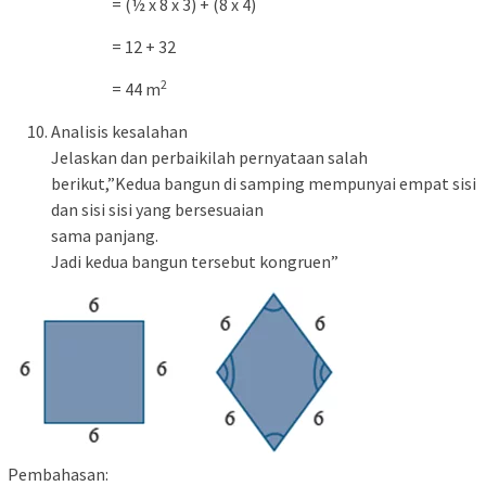
= (½ x 8 x 3) + (8 x 4)
= 12 + 32
2
= 44 m
Analisis kesalahan
Jelaskan dan perbaikilah pernyataan salah
berikut,”Kedua bangun di samping mempunyai empat sisi
dan sisi sisi yang bersesuaian
sama panjang.
Jadi kedua bangun tersebut kongruen”
Pembahasan: