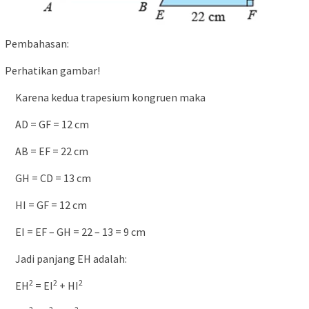
Pembahasan:
Perhatikan gambar!
Karena kedua trapesium kongruen maka
AD = GF = 12 cm
AB = EF = 22 cm
GH = CD = 13 cm
HI = GF = 12 cm
EI = EF – GH = 22 – 13 = 9 cm
Jadi panjang EH adalah:
2
2
2
EH
= EI
+ HI