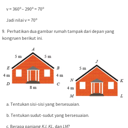
o
o
o
v = 360
– 290
= 70
o
Jadi nilai v = 70
9. Perhatikan dua gambar rumah tampak dari depan yang
kongruen berikut ini.
a. Tentukan sisi-sisi yang bersesuaian.
b. Tentukan sudut-sudut yang bersesuaian.
c. Berapa panjang
KJ
,
KL
, dan
LM
?