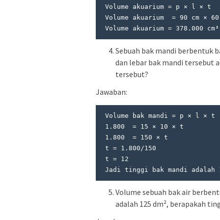
 Volume akuarium = p × l × t

 Volume akuarium  = 90 cm × 60 cm × 70 cm 

 Volume akuarium = 378.000 cm³
Sebuah bak mandi berbentuk ba
dan lebar bak mandi tersebut 
tersebut?
Jawaban:
 Volume bak mandi = p × l × t

 1.800  = 15 × 10 × t

 1.800  = 150 × t

 t = 1.800/150

 t = 12

 Jadi tinggi bak mandi adalah 
Volume sebuah bak air berbentu
adalah 125 dm², berapakah tin