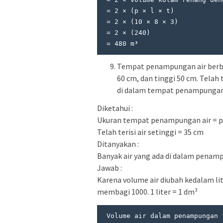
 = 2 × (p × l × t)

 = 2 × (10 × 8 × 3)

 = 2 × (240)

 = 480 m³
Tempat penampungan air berbe
60 cm, dan tinggi 50 cm. Telah t
di dalam tempat penampungan 
Diketahui :
Ukuran tempat penampungan air = pan
Telah terisi air setinggi = 35 cm
Ditanyakan :
Banyak air yang ada di dalam penamp
Jawab :
Karena volume air diubah kedalam li
membagi 1000. 1 liter = 1 dm³
 Volume air dalam penampungan tersebut adalah
