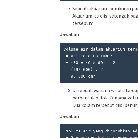
Sebuah akuarium berukuran panj
Akuarium itu diisi setengah ba
tersebut?
Jawaban:
Volume air dalam akuarium ters
 = volume akuarium : 2

 = (60 × 40 × 80) : 2

 = (192.000) : 2

 = 96.000 cm³
Di sebuah wahana wisata terd
berbentuk balok. Panjang kolam
Dua kolam tersebut diisi penuh
Jawaban:
 Volume air yang dibutuhkan adalah

 = 2 × volume kolam renang dengan ukuran yang sama berbentuk balok
