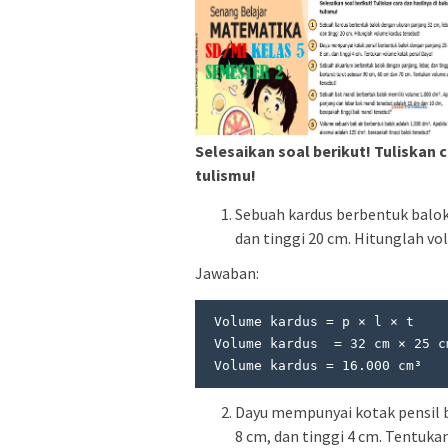
Selesaikan soal berikut! Tuliskan c
tulismu!
Sebuah kardus berbentuk balok
dan tinggi 20 cm. Hitunglah vo
Jawaban:
 Volume kardus = p × l × t

 Volume kardus  = 32 cm × 25 cm × 20 cm 

 Volume kardus = 16.000 cm³
Dayu mempunyai kotak pensil b
8 cm, dan tinggi 4 cm. Tentuka