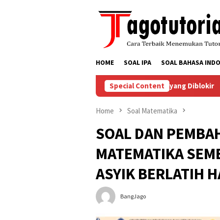
Skip
to
content
HOME
SOAL IPA
SOAL BAHASA INDO
a Menyelesaikan Masalah Akun TikTok yang Diblokir
Special Content
Cara
Home
Soal Matematika
SOAL DAN PEMBA
MATEMATIKA SEMES
ASYIK BERLATIH 
BangJago