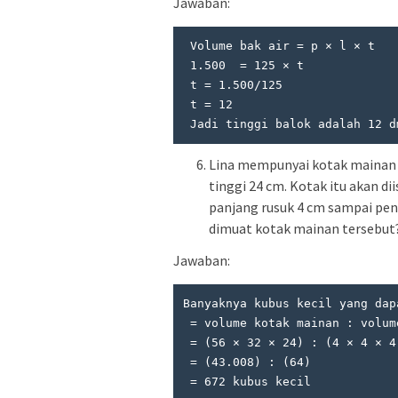
Jawaban:
 Volume bak air = p × l × t

 1.500  = 125 × t

 t = 1.500/125

 t = 12

 Jadi tinggi balok adalah 12 d
Lina mempunyai kotak mainan y
tinggi 24 cm. Kotak itu akan di
panjang rusuk 4 cm sampai pen
dimuat kotak mainan tersebut
Jawaban:
Banyaknya kubus kecil yang dap
 = volume kotak mainan : volume kubus kecil

 = (56 × 32 × 24) : (4 × 4 × 4)

 = (43.008) : (64)

 = 672 kubus kecil