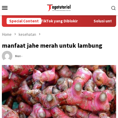
Skip
Mobile
to
Menu
content
a Mengatasi Akun TikTok yang Diblokir
Special Content
Solusi untuk Akun
Home
kesehatan
manfaat jahe merah untuk lambung
Meri -